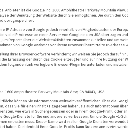
 Anbieter ist die Google Inc. 1600 Amphitheatre Parkway Mountain View, C
alyse der Benutzung der Website durch Sie ermöglichen. Die durch den Co
nd dort gespeichert.
d Ihre IP-Adresse von Google jedoch innerhalb von Mitgliedstaaten der Eu
die volle IP-Adresse an einen Server von Google in den USA übertragen und
n, um Reports über die Websiteaktivitäten zusammenzustellen und um wei
Rahmen von Google Analytics von Ihrem Browser übermittelte IP-Adresse 
lung Ihrer Browser-Software verhindern; wir weisen Sie jedoch darauf hin, 
 die Erfassung der durch das Cookie erzeugten und auf Ihre Nutzung der We
dem folgenden Link verfügbare Browser-Plugin herunterladen und installie
Inc. 1600 Amphitheatre Parkway Mountain View, CA 94043, USA.
tfläche können Sie Informationen weltweit veröffentlichen. über die Google
, dass Sie für einen Inhalt +1 gegeben haben, als auch Informationen über
iensten, wie etwa in Suchergebnissen oder in Ihrem Google-Profil, oder an
die Google-Dienste für Sie und andere zu verbessern. Um die Google +1-Sch
 Namen enthalten muss. Dieser Name wird in allen Google-Diensten verwende
et haben. Die Identität Ihres Google- Profils kann Nutzern angezeigt werd