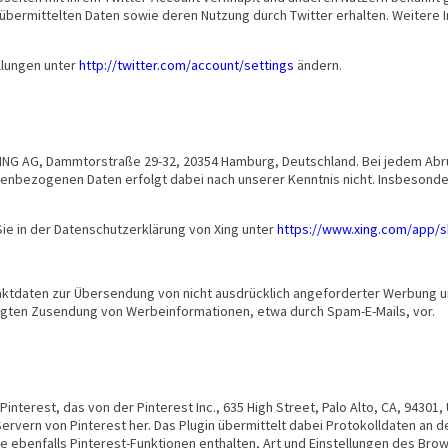
r übermittelten Daten sowie deren Nutzung durch Twitter erhalten. Weitere 
llungen unter
http://twitter.com/account/settings
ändern.
ING AG, Dammtorstraße 29-32, 20354 Hamburg, Deutschland. Bei jedem Abruf 
onenbezogenen Daten erfolgt dabei nach unserer Kenntnis nicht. Insbeson
ie in der Datenschutzerklärung von Xing unter
https://www.xing.com/app/
ktdaten zur Übersendung von nicht ausdrücklich angeforderter Werbung un
rlangten Zusendung von Werbeinformationen, etwa durch Spam-E-Mails, vor.
terest, das von der Pinterest Inc., 635 High Street, Palo Alto, CA, 94301, 
 Servern von Pinterest her. Das Plugin übermittelt dabei Protokolldaten an 
e ebenfalls Pinterest-Funktionen enthalten, Art und Einstellungen des Br