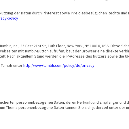
utzung der Daten durch Pinterest sowie Ihre diesbezüglichen Rechte und M
vacy-policy
umblr, Inc., 35 East 21st St, 10th Floor, New York, NY 10010, USA. Diese Sc
Webseiten mit Tumblr-Button aufrufen, baut der Browser eine direkte Verbi
ttelt. Nach aktuellem Stand werden die IP-Adresse des Nutzers sowie die UR
n Tumblr unter
http://www.tumblr.com/policy/de/privacy
espeicherten personenbezogenen Daten, deren Herkunft und Empfänger und d
n zum Thema personenbezogene Daten können Sie sich jederzeit unter der