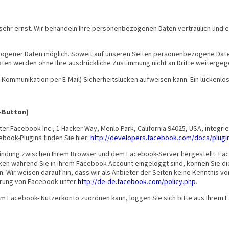
 sehr ernst. Wir behandeln Ihre personenbezogenen Daten vertraulich und
ogener Daten möglich. Soweit auf unseren Seiten personenbezogene Daten
e Daten werden ohne Ihre ausdrückliche Zustimmung nicht an Dritte weiterge
r Kommunikation per E-Mail) Sicherheitslücken aufweisen kann. Ein lückenlose
e-Button)
er Facebook Inc., 1 Hacker Way, Menlo Park, California 94025, USA, integ
cebook-Plugins finden Sie hier:
http://developers.facebook.com/docs/plugi
bindung zwischen Ihrem Browser und dem Facebook-Server hergestellt. Faceb
en während Sie in Ihrem Facebook-Account eingeloggt sind, können Sie die 
Wir weisen darauf hin, dass wir als Anbieter der Seiten keine Kenntnis v
lärung von Facebook unter
http://de-de.facebook.com/policy.php
.
m Facebook- Nutzerkonto zuordnen kann, loggen Sie sich bitte aus Ihrem