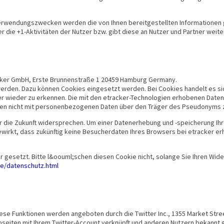
Verwendungszwecken werden die von Ihnen bereitgestellten Information
die +1-Aktivitäten der Nutzer bzw. gibt diese an Nutzer und Partner weit
racker GmbH, Erste Brunnenstraße 1 20459 Hamburg Germany.
rden. Dazu können Cookies eingesetzt werden. Bei Cookies handelt es sich 
r wieder zu erkennen. Die mit den etracker-Technologien erhobenen Daten
erden nicht mit personenbezogenen Daten über den Träger des Pseudonym
r die Zukunft widersprechen. Um einer Datenerhebung und -speicherung Ihr
ewirkt, dass zukünftig keine Besucherdaten Ihres Browsers bei etracker 
gesetzt. Bitte l&oouml;schen diesen Cookie nicht, solange Sie Ihren Wide
e/datenschutz.html
ese Funktionen werden angeboten durch die Twitter Inc., 1355 Market Stree
seiten mit Ihrem Twitter-Account verknüpft und anderen Nutzern bekannt 