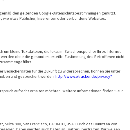
en gemäß den geltenden Google-Datenschutzbestimmungen genutzt.
er, wie etwa Publisher, Inserenten oder verbundene Websites.
um kleine Textdateien, die lokal im Zwischenspeicher Ihres Internet-
 werden ohne die gesondert erteilte Zustimmung des Betroffenen nicht
s zusammengeführt.
er Besucherdaten für die Zukunft zu widersprechen, können Sie unter
erhoben und gespeichert werden:
http://www.etracker.de/privacy?
rspruch aufrecht erhalten möchten. Weitere Informationen finden Sie in
t, Suite 900, San Francisco, CA 94103, USA. Durch das Benutzen von
gegeben. Dabei werden auch Daten an Twitter übertragen. Wir weisen