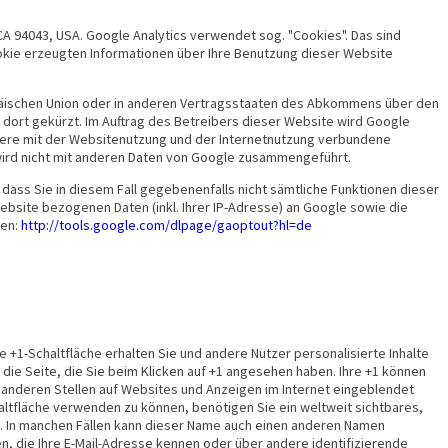
A 94043, USA. Google Analytics verwendet sog. "Cookies". Das sind
okie erzeugten Informationen über Ihre Benutzung dieser Website
ropäischen Union oder in anderen Vertragsstaaten des Abkommens über den
 dort gekürzt. Im Auftrag des Betreibers dieser Website wird Google
tere mit der Websitenutzung und der Internetnutzung verbundene
wird nicht mit anderen Daten von Google zusammengeführt.
dass Sie in diesem Fall gegebenenfalls nicht sämtliche Funktionen dieser
bsite bezogenen Daten (inkl. Ihrer IP-Adresse) an Google sowie die
ren:
http://tools.google.com/dlpage/gaoptout?hl=de
 +1-Schaltfläche erhalten Sie und andere Nutzer personalisierte Inhalte
 die Seite, die Sie beim Klicken auf +1 angesehen haben. Ihre +1 können
 anderen Stellen auf Websites und Anzeigen im Internet eingeblendet
altfläche verwenden zu können, benötigen Sie ein weltweit sichtbares,
t. In manchen Fällen kann dieser Name auch einen anderen Namen
en, die Ihre E-Mail-Adresse kennen oder über andere identifizierende