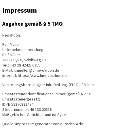
Impressum
Angaben gemäß § 5 TMG:
Redaktion:
Ralf Müller
Unternehmensberatung
Ralf Müller
28857 Syke, Schilfweg 13
Tel.: +49 (0) 4242/ 6399
E-Mail: r.mueller@timevolution.de
Internet: https://www.timevolution.de
Vertretungsberechtigter Inh.: Dipl.-Ing. [FH] Ralf Müller
Umsatzsteueridentifikationsnummer (gemäß § 27 a
Umsatzsteuergesetz):
ID-Nr 59276831474
Steuernummer: 46 130 00318
Maßgeblicher Gerichtsstand ist Syke
Quelle: Impressumgenerator von e-Recht24.de