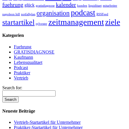
fuehrung
kalender
glück
gratisdiagnose
kunden
liquiditaet
mitarbeiter
podcast
organisation
napoleon hill
notfallplan
RSSFeed
zeitmanagement
ziele
startartikel
sylvester
Kategorien
Fuehrung
GRATISDIAGNOSE
Kaufmann
Lebensqualitaet
Podcast
Praktiker
Vertrieb
Search for:
Neueste Beiträge
Vertrieb-Startartikel für Unternehmer
Praktiker-Startartikel für Unternehmer