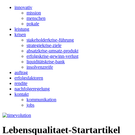
innovativ
mission
menschen
pokale
leistung
krisen
stakeholderkrise-führung
strategiekrise-ziele
absatzkrise-umsatz-produkt
erfolgskrise-gewinn-verlust
liquiditätskrise-bank
insolvenzreife
auftrag
erfolgsfaktoren
rendite
nachfolgeregelung
kontakt
kommunikation
jobs
Lebensqualitaet-Startartikel