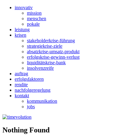
innovativ
mission
menschen
pokale
leistung
krisen
stakeholderkrise-führung
strategiekrise-ziele
absatzkrise-umsatz-produkt
erfolgskrise-gewinn-verlust
liquiditätskrise-bank
insolvenzreife
auftrag
erfolgsfaktoren
rendite
nachfolgeregelung
kontakt
kommunikation
jobs
Nothing Found