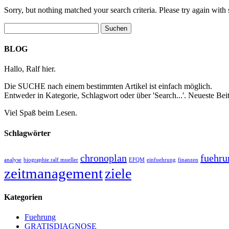
Sorry, but nothing matched your search criteria. Please try again wit
BLOG
Hallo, Ralf hier.
Die SUCHE nach einem bestimmten Artikel ist einfach möglich.
Entweder in Kategorie, Schlagwort oder über 'Search...'. Neueste B
Viel Spaß beim Lesen.
Schlagwörter
chronoplan
fuehru
analyse
biographie ralf mueller
EFQM
einfuehrung
finanzen
zeitmanagement
ziele
Kategorien
Fuehrung
GRATISDIAGNOSE