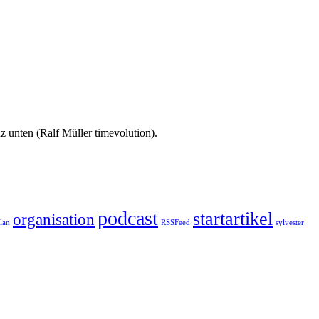
 unten (Ralf Müller timevolution).
podcast
startartikel
organisation
plan
RSSFeed
sylvester