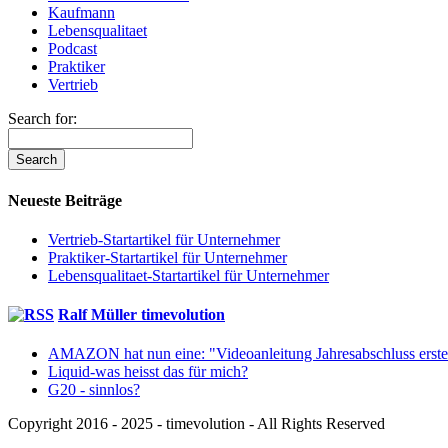
Kaufmann
Lebensqualitaet
Podcast
Praktiker
Vertrieb
Search for:
Neueste Beiträge
Vertrieb-Startartikel für Unternehmer
Praktiker-Startartikel für Unternehmer
Lebensqualitaet-Startartikel für Unternehmer
Ralf Müller timevolution
AMAZON hat nun eine: "Videoanleitung Jahresabschluss ers
Liquid-was heisst das für mich?
G20 - sinnlos?
Copyright 2016 - 2025 - timevolution - All Rights Reserved