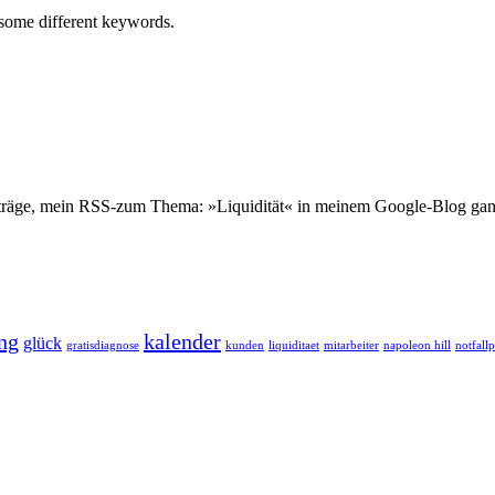
h some different keywords.
eiträge, mein RSS-zum Thema: »Liquidität« in meinem Google-Blog ganz
ng
kalender
glück
gratisdiagnose
kunden
liquiditaet
mitarbeiter
napoleon hill
notfall