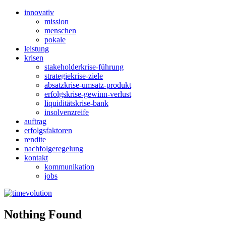
innovativ
mission
menschen
pokale
leistung
krisen
stakeholderkrise-führung
strategiekrise-ziele
absatzkrise-umsatz-produkt
erfolgskrise-gewinn-verlust
liquiditätskrise-bank
insolvenzreife
auftrag
erfolgsfaktoren
rendite
nachfolgeregelung
kontakt
kommunikation
jobs
Nothing Found