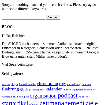
Sorry, but nothing matched your search criteria. Please try again
with some different keywords.
Suchen
nach:
BLOG
Hallo, Ralf hier.
Die SUCHE nach einem bestimmten Artikel ist einfach möglich.
Entweder in Kategorie, Schlagwort oder über 'Search...'. Neueste
Beiträge, mein RSS-zum Thema: »Liquidität« in meinem Google-
Blog ganz unten (Ralf Müller timevolution).
Viel Spaß beim Lesen.
Schlagwörter
chronoplan
analyse
biographie ralf mueller
EFQM
einfuehrung
finanzen
fuehrung
kalender
glück
gratisdiagnose
kunden
liquiditaet
mitarbeiter
podcast
organisation
napoleon hill
notfallplan
RSSFeed
zeitmanagement
ziele
startartikel
sylvester