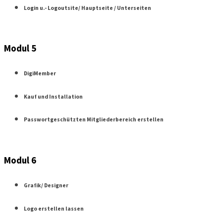
Login u.- Logoutsite/ Hauptseite / Unterseiten
Modul 5
DigiMember
Kauf und Installation
Passwortgeschützten Mitgliederbereich erstellen
Modul 6
Grafik/ Designer
Logo erstellen lassen