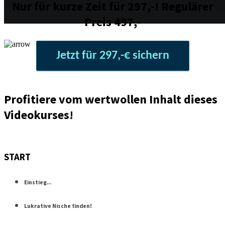
Nur für kurze Zeit für 297,-! Regulärer
Preis 497,-
Jetzt für 297,-€ sichern
Profitiere vom wertwollen Inhalt dieses
Videokurses!
START
Einstieg...
Lukrative Nische finden!