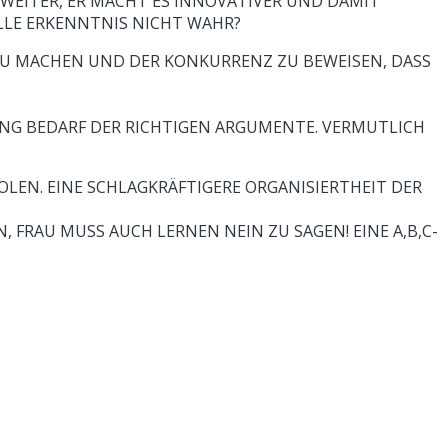
EITER, ER MACHT ES INNOVATIVER UND DAMIT
LLE ERKENNTNIS NICHT WAHR?
 ZU MACHEN UND DER KONKURRENZ ZU BEWEISEN, DASS
NG BEDARF DER RICHTIGEN ARGUMENTE. VERMUTLICH
N. EINE SCHLAGKRÄFTIGERE ORGANISIERTHEIT DER
FRAU MUSS AUCH LERNEN NEIN ZU SAGEN! EINE A,B,C-