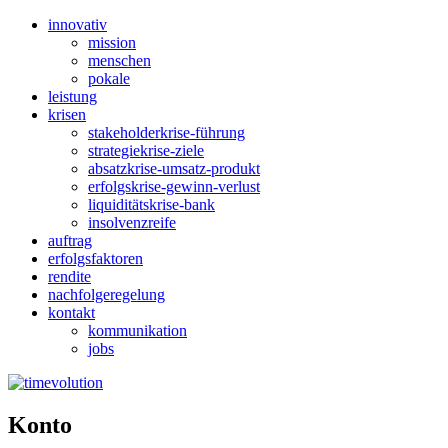
innovativ
mission
menschen
pokale
leistung
krisen
stakeholderkrise-führung
strategiekrise-ziele
absatzkrise-umsatz-produkt
erfolgskrise-gewinn-verlust
liquiditätskrise-bank
insolvenzreife
auftrag
erfolgsfaktoren
rendite
nachfolgeregelung
kontakt
kommunikation
jobs
Konto