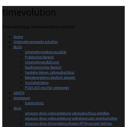
timevolution
Videoanleitung Jahresabschluss erstellen
Home
Unternehmenswerte schaffen
BLOG
Unternehmerlebensqualität
Praktischer Bereich
Unternehmensführung
Kaufmännischer Bereich
Verstehe deinen Jahresabschluss
Betriebsergebnis deutlich steigern
YouTubeVideos
PODCAST-mp3 für unterwegs
GRATIS
Impressum
Datenschutz
shop
amazon-shop-videoanleitung-jahresabschluss-erstellen
amazon-shop-videoanleitung-websiteumsatz-erwirtschaften
amazon-shop-timesystemsoftware-RPSmanager-farbige-