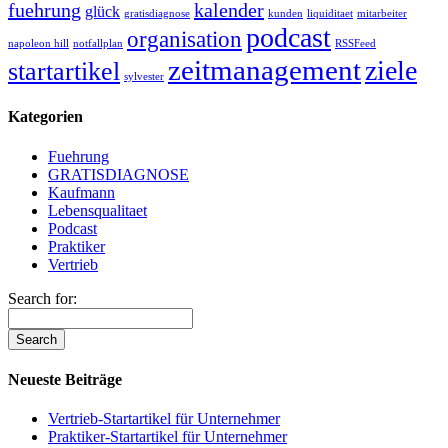
fuehrung
kalender
glück
gratisdiagnose
kunden
liquiditaet
mitarbeiter
podcast
organisation
napoleon hill
notfallplan
RSSFeed
zeitmanagement
ziele
startartikel
sylvester
Kategorien
Fuehrung
GRATISDIAGNOSE
Kaufmann
Lebensqualitaet
Podcast
Praktiker
Vertrieb
Search for:
Neueste Beiträge
Vertrieb-Startartikel für Unternehmer
Praktiker-Startartikel für Unternehmer