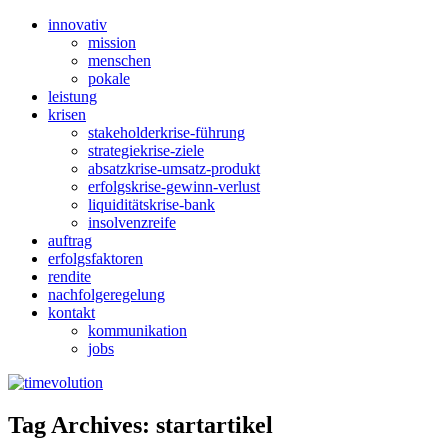
innovativ
mission
menschen
pokale
leistung
krisen
stakeholderkrise-führung
strategiekrise-ziele
absatzkrise-umsatz-produkt
erfolgskrise-gewinn-verlust
liquiditätskrise-bank
insolvenzreife
auftrag
erfolgsfaktoren
rendite
nachfolgeregelung
kontakt
kommunikation
jobs
Tag Archives:
startartikel