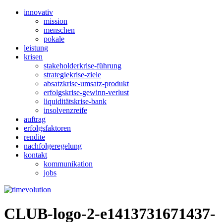
innovativ
mission
menschen
pokale
leistung
krisen
stakeholderkrise-führung
strategiekrise-ziele
absatzkrise-umsatz-produkt
erfolgskrise-gewinn-verlust
liquiditätskrise-bank
insolvenzreife
auftrag
erfolgsfaktoren
rendite
nachfolgeregelung
kontakt
kommunikation
jobs
CLUB-logo-2-e1413731671437-