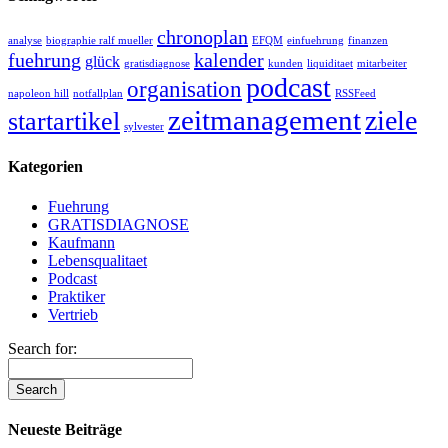
chronoplan
analyse
biographie ralf mueller
EFQM
einfuehrung
finanzen
fuehrung
kalender
glück
gratisdiagnose
kunden
liquiditaet
mitarbeiter
podcast
organisation
napoleon hill
notfallplan
RSSFeed
zeitmanagement
ziele
startartikel
sylvester
Kategorien
Fuehrung
GRATISDIAGNOSE
Kaufmann
Lebensqualitaet
Podcast
Praktiker
Vertrieb
Search for:
Neueste Beiträge