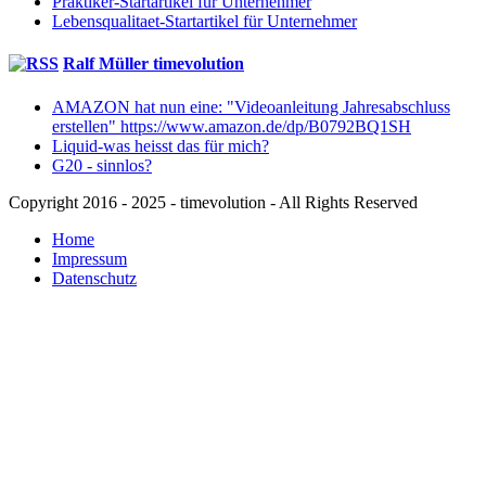
Praktiker-Startartikel für Unternehmer
Lebensqualitaet-Startartikel für Unternehmer
Ralf Müller timevolution
AMAZON hat nun eine: "Videoanleitung Jahresabschluss
erstellen" https://www.amazon.de/dp/B0792BQ1SH
Liquid-was heisst das für mich?
G20 - sinnlos?
Copyright 2016 - 2025 - timevolution - All Rights Reserved
Home
Impressum
Datenschutz