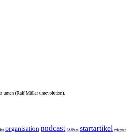
 unten (Ralf Müller timevolution).
podcast
startartikel
organisation
plan
RSSFeed
sylvester