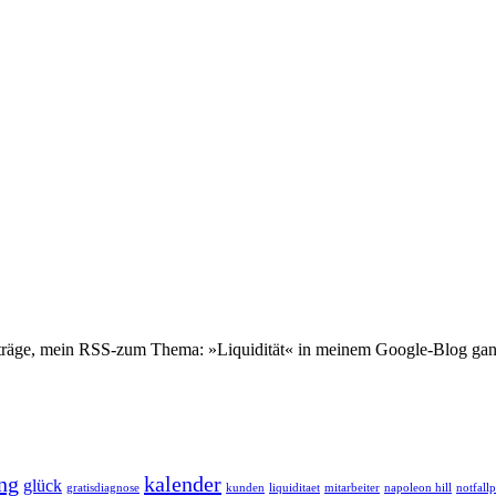
eiträge, mein RSS-zum Thema: »Liquidität« in meinem Google-Blog ganz
ng
kalender
glück
gratisdiagnose
kunden
liquiditaet
mitarbeiter
napoleon hill
notfall