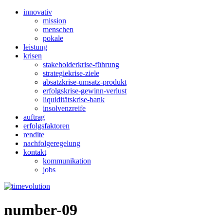
innovativ
mission
menschen
pokale
leistung
krisen
stakeholderkrise-führung
strategiekrise-ziele
absatzkrise-umsatz-produkt
erfolgskrise-gewinn-verlust
liquiditätskrise-bank
insolvenzreife
auftrag
erfolgsfaktoren
rendite
nachfolgeregelung
kontakt
kommunikation
jobs
number-09