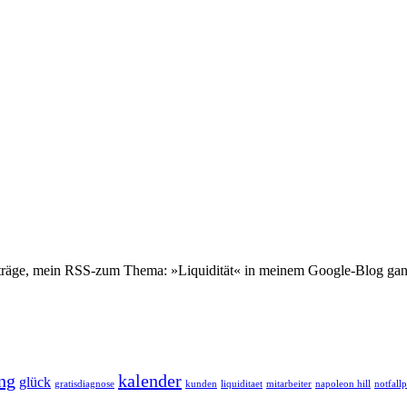
eiträge, mein RSS-zum Thema: »Liquidität« in meinem Google-Blog ganz
ng
kalender
glück
gratisdiagnose
kunden
liquiditaet
mitarbeiter
napoleon hill
notfall