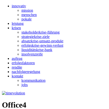
innovativ
mission
menschen
pokale
leistung
krisen
stakeholderkrise-führung
strategiekrise-ziele
absatzkrise-umsatz-produkt
erfolgskrise-gewinn-verlust
liquiditätskrise-bank
insolvenzreife
auftrag
erfolgsfaktoren
rendite
nachfolgeregelung
kontakt
kommunikation
jobs
Office4