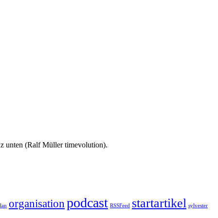
 unten (Ralf Müller timevolution).
podcast
startartikel
organisation
plan
RSSFeed
sylvester