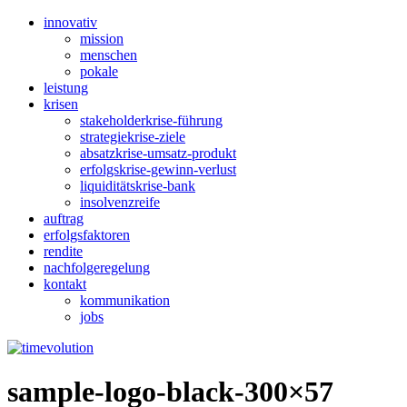
innovativ
mission
menschen
pokale
leistung
krisen
stakeholderkrise-führung
strategiekrise-ziele
absatzkrise-umsatz-produkt
erfolgskrise-gewinn-verlust
liquiditätskrise-bank
insolvenzreife
auftrag
erfolgsfaktoren
rendite
nachfolgeregelung
kontakt
kommunikation
jobs
sample-logo-black-300×57