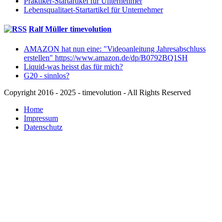
Praktiker-Startartikel für Unternehmer
Lebensqualitaet-Startartikel für Unternehmer
Ralf Müller timevolution
AMAZON hat nun eine: "Videoanleitung Jahresabschluss
erstellen" https://www.amazon.de/dp/B0792BQ1SH
Liquid-was heisst das für mich?
G20 - sinnlos?
Copyright 2016 - 2025 - timevolution - All Rights Reserved
Home
Impressum
Datenschutz