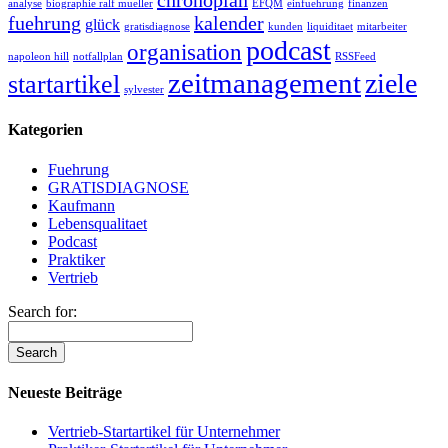
chronoplan
analyse
biographie ralf mueller
EFQM
einfuehrung
finanzen
fuehrung
kalender
glück
gratisdiagnose
kunden
liquiditaet
mitarbeiter
podcast
organisation
napoleon hill
notfallplan
RSSFeed
zeitmanagement
ziele
startartikel
sylvester
Kategorien
Fuehrung
GRATISDIAGNOSE
Kaufmann
Lebensqualitaet
Podcast
Praktiker
Vertrieb
Search for:
Neueste Beiträge
Vertrieb-Startartikel für Unternehmer