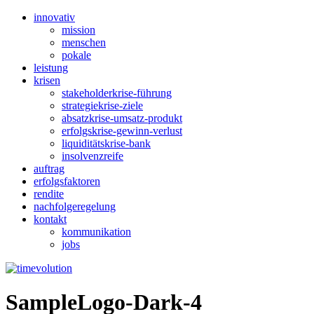
innovativ
mission
menschen
pokale
leistung
krisen
stakeholderkrise-führung
strategiekrise-ziele
absatzkrise-umsatz-produkt
erfolgskrise-gewinn-verlust
liquiditätskrise-bank
insolvenzreife
auftrag
erfolgsfaktoren
rendite
nachfolgeregelung
kontakt
kommunikation
jobs
SampleLogo-Dark-4