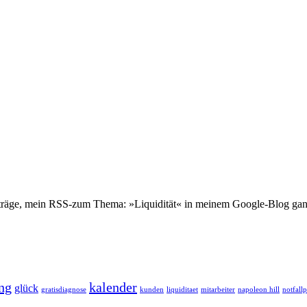
eiträge, mein RSS-zum Thema: »Liquidität« in meinem Google-Blog ganz
ng
kalender
glück
gratisdiagnose
kunden
liquiditaet
mitarbeiter
napoleon hill
notfall