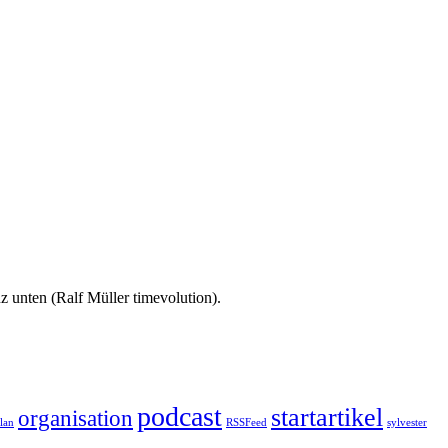
 unten (Ralf Müller timevolution).
podcast
startartikel
organisation
plan
RSSFeed
sylvester