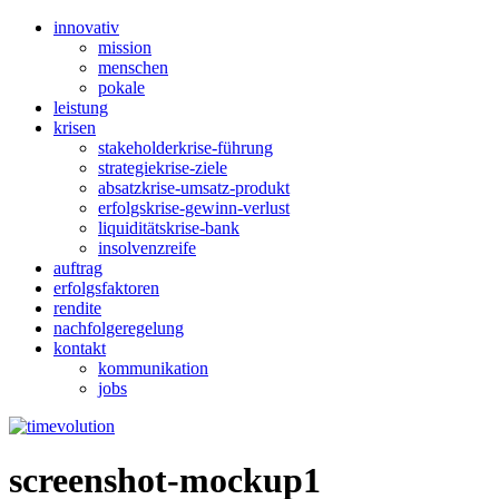
innovativ
mission
menschen
pokale
leistung
krisen
stakeholderkrise-führung
strategiekrise-ziele
absatzkrise-umsatz-produkt
erfolgskrise-gewinn-verlust
liquiditätskrise-bank
insolvenzreife
auftrag
erfolgsfaktoren
rendite
nachfolgeregelung
kontakt
kommunikation
jobs
screenshot-mockup1