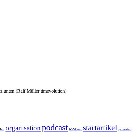
 unten (Ralf Müller timevolution).
podcast
startartikel
organisation
plan
RSSFeed
sylvester