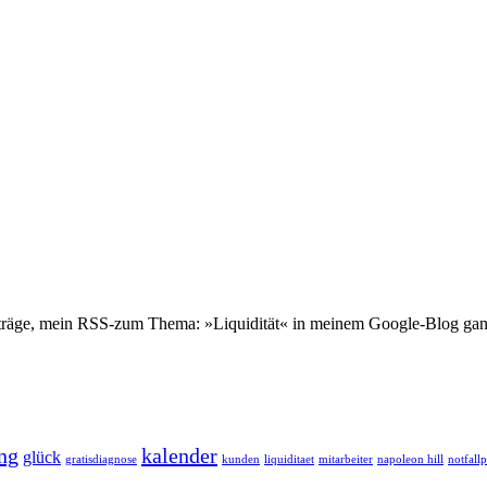
eiträge, mein RSS-zum Thema: »Liquidität« in meinem Google-Blog ganz
ng
kalender
glück
gratisdiagnose
kunden
liquiditaet
mitarbeiter
napoleon hill
notfall