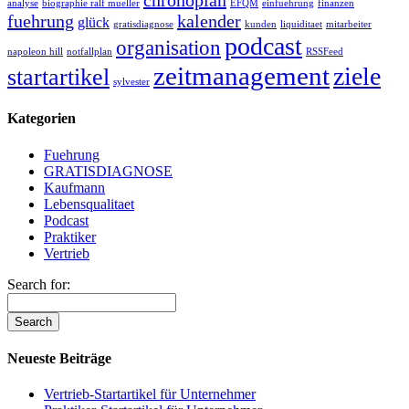
chronoplan
analyse
biographie ralf mueller
EFQM
einfuehrung
finanzen
fuehrung
kalender
glück
gratisdiagnose
kunden
liquiditaet
mitarbeiter
podcast
organisation
napoleon hill
notfallplan
RSSFeed
zeitmanagement
ziele
startartikel
sylvester
Kategorien
Fuehrung
GRATISDIAGNOSE
Kaufmann
Lebensqualitaet
Podcast
Praktiker
Vertrieb
Search for:
Neueste Beiträge
Vertrieb-Startartikel für Unternehmer