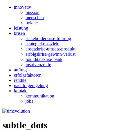
innovativ
mission
menschen
pokale
leistung
krisen
stakeholderkrise-führung
strategiekrise-ziele
absatzkrise-umsatz-produkt
erfolgskrise-gewinn-verlust
liquiditätskrise-bank
insolvenzreife
auftrag
erfolgsfaktoren
rendite
nachfolgeregelung
kontakt
kommunikation
jobs
subtle_dots