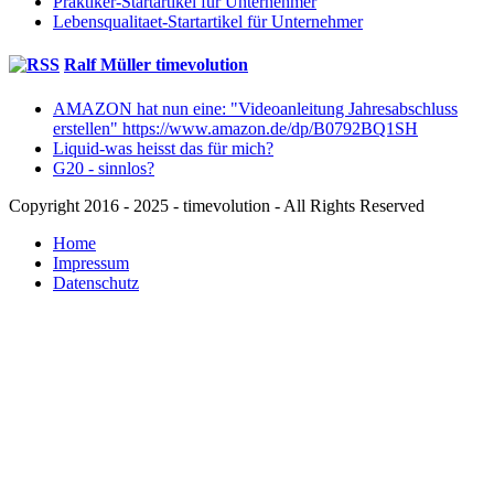
Praktiker-Startartikel für Unternehmer
Lebensqualitaet-Startartikel für Unternehmer
Ralf Müller timevolution
AMAZON hat nun eine: "Videoanleitung Jahresabschluss
erstellen" https://www.amazon.de/dp/B0792BQ1SH
Liquid-was heisst das für mich?
G20 - sinnlos?
Copyright 2016 - 2025 - timevolution - All Rights Reserved
Home
Impressum
Datenschutz