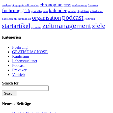
chronoplan
analyse
biographie ralf mueller
EFQM
einfuehrung
finanzen
fuehrung
kalender
glück
gratisdiagnose
kunden
liquiditaet
mitarbeiter
podcast
organisation
napoleon hill
notfallplan
RSSFeed
zeitmanagement
ziele
startartikel
sylvester
Kategorien
Fuehrung
GRATISDIAGNOSE
Kaufmann
Lebensqualitaet
Podcast
Praktiker
Vertrieb
Search for:
Neueste Beiträge