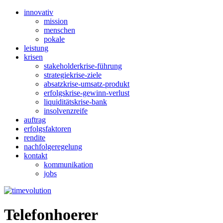
innovativ
mission
menschen
pokale
leistung
krisen
stakeholderkrise-führung
strategiekrise-ziele
absatzkrise-umsatz-produkt
erfolgskrise-gewinn-verlust
liquiditätskrise-bank
insolvenzreife
auftrag
erfolgsfaktoren
rendite
nachfolgeregelung
kontakt
kommunikation
jobs
Telefonhoerer