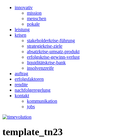
innovativ
mission
menschen
pokale
leistung
krisen
stakeholderkrise-führung
strategiekrise-ziele
absatzkrise-umsatz-produkt
erfolgskrise-gewinn-verlust
liquiditätskrise-bank
insolvenzreife
auftrag
erfolgsfaktoren
rendite
nachfolgeregelung
kontakt
kommunikation
jobs
template_tn23