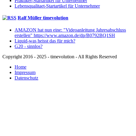
Praktiker-Startartikel für Unternehmer
Lebensqualitaet-Startartikel für Unternehmer
Ralf Müller timevolution
AMAZON hat nun eine: "Videoanleitung Jahresabschluss
erstellen" https://www.amazon.de/dp/B0792BQ1SH
Liquid-was heisst das für mich?
G20 - sinnlos?
Copyright 2016 - 2025 - timevolution - All Rights Reserved
Home
Impressum
Datenschutz