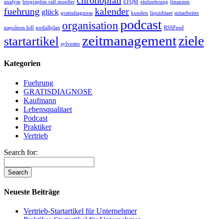
chronoplan
analyse
biographie ralf mueller
EFQM
einfuehrung
finanzen
fuehrung
kalender
glück
gratisdiagnose
kunden
liquiditaet
mitarbeiter
podcast
organisation
napoleon hill
notfallplan
RSSFeed
zeitmanagement
ziele
startartikel
sylvester
Kategorien
Fuehrung
GRATISDIAGNOSE
Kaufmann
Lebensqualitaet
Podcast
Praktiker
Vertrieb
Search for:
Neueste Beiträge
Vertrieb-Startartikel für Unternehmer