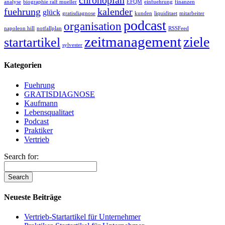
chronoplan
analyse
biographie ralf mueller
EFQM
einfuehrung
finanzen
fuehrung
kalender
glück
gratisdiagnose
kunden
liquiditaet
mitarbeiter
podcast
organisation
napoleon hill
notfallplan
RSSFeed
zeitmanagement
ziele
startartikel
sylvester
Kategorien
Fuehrung
GRATISDIAGNOSE
Kaufmann
Lebensqualitaet
Podcast
Praktiker
Vertrieb
Search for:
Neueste Beiträge
Vertrieb-Startartikel für Unternehmer