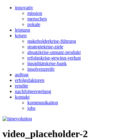
innovativ
mission
menschen
pokale
leistung
krisen
stakeholderkrise-führung
strategiekrise-ziele
absatzkrise-umsatz-produkt
erfolgskrise-gewinn-verlust
liquiditätskrise-bank
insolvenzreife
auftrag
erfolgsfaktoren
rendite
nachfolgeregelung
kontakt
kommunikation
jobs
video_placeholder-2