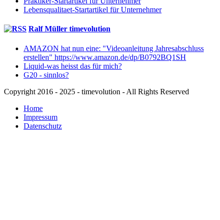
Praktiker-Startartikel für Unternehmer
Lebensqualitaet-Startartikel für Unternehmer
Ralf Müller timevolution
AMAZON hat nun eine: "Videoanleitung Jahresabschluss
erstellen" https://www.amazon.de/dp/B0792BQ1SH
Liquid-was heisst das für mich?
G20 - sinnlos?
Copyright 2016 - 2025 - timevolution - All Rights Reserved
Home
Impressum
Datenschutz