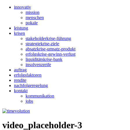
innovativ
mission
menschen
pokale
leistung
krisen
stakeholderkrise-führung
strategiekrise-ziele
absatzkrise-umsatz-produkt
erfolgskrise-gewinn-verlust
liquiditätskrise-bank
insolvenzreife
auftrag
erfolgsfaktoren
rendite
nachfolgeregelung
kontakt
kommunikation
jobs
video_placeholder-3