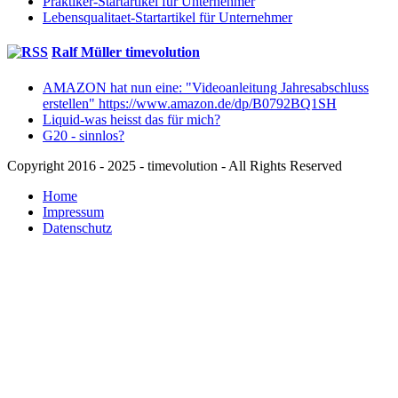
Praktiker-Startartikel für Unternehmer
Lebensqualitaet-Startartikel für Unternehmer
Ralf Müller timevolution
AMAZON hat nun eine: "Videoanleitung Jahresabschluss
erstellen" https://www.amazon.de/dp/B0792BQ1SH
Liquid-was heisst das für mich?
G20 - sinnlos?
Copyright 2016 - 2025 - timevolution - All Rights Reserved
Home
Impressum
Datenschutz