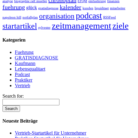
chronoplan
analyse
biographie ralf mueller
EFQM
einfuehrung
finanzen
fuehrung
kalender
glück
gratisdiagnose
kunden
liquiditaet
mitarbeiter
podcast
organisation
napoleon hill
notfallplan
RSSFeed
zeitmanagement
ziele
startartikel
sylvester
Kategorien
Fuehrung
GRATISDIAGNOSE
Kaufmann
Lebensqualitaet
Podcast
Praktiker
Vertrieb
Search for:
Neueste Beiträge
Vertrieb-Startartikel für Unternehmer