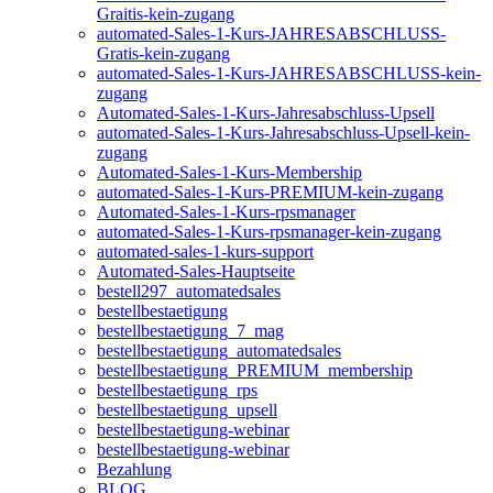
Graitis-kein-zugang
automated-Sales-1-Kurs-JAHRESABSCHLUSS-
Gratis-kein-zugang
automated-Sales-1-Kurs-JAHRESABSCHLUSS-kein-
zugang
Automated-Sales-1-Kurs-Jahresabschluss-Upsell
automated-Sales-1-Kurs-Jahresabschluss-Upsell-kein-
zugang
Automated-Sales-1-Kurs-Membership
automated-Sales-1-Kurs-PREMIUM-kein-zugang
Automated-Sales-1-Kurs-rpsmanager
automated-Sales-1-Kurs-rpsmanager-kein-zugang
automated-sales-1-kurs-support
Automated-Sales-Hauptseite
bestell297_automatedsales
bestellbestaetigung
bestellbestaetigung_7_mag
bestellbestaetigung_automatedsales
bestellbestaetigung_PREMIUM_membership
bestellbestaetigung_rps
bestellbestaetigung_upsell
bestellbestaetigung-webinar
bestellbestaetigung-webinar
Bezahlung
BLOG