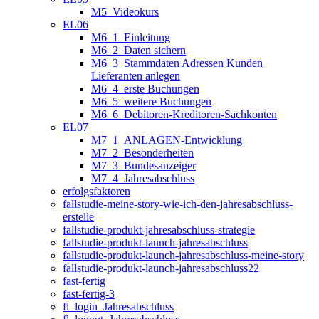
M5_Videokurs
EL06
M6_1_Einleitung
M6_2_Daten sichern
M6_3_Stammdaten Adressen Kunden
Lieferanten anlegen
M6_4_erste Buchungen
M6_5_weitere Buchungen
M6_6_Debitoren-Kreditoren-Sachkonten
EL07
M7_1_ANLAGEN-Entwicklung
M7_2_Besonderheiten
M7_3_Bundesanzeiger
M7_4_Jahresabschluss
erfolgsfaktoren
fallstudie-meine-story-wie-ich-den-jahresabschluss-
erstelle
fallstudie-produkt-jahresabschluss-strategie
fallstudie-produkt-launch-jahresabschluss
fallstudie-produkt-launch-jahresabschluss-meine-story
fallstudie-produkt-launch-jahresabschluss22
fast-fertig
fast-fertig-3
fl_login_Jahresabschluss