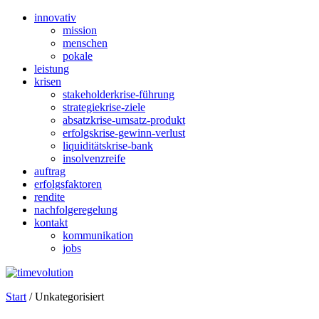
innovativ
mission
menschen
pokale
leistung
krisen
stakeholderkrise-führung
strategiekrise-ziele
absatzkrise-umsatz-produkt
erfolgskrise-gewinn-verlust
liquiditätskrise-bank
insolvenzreife
auftrag
erfolgsfaktoren
rendite
nachfolgeregelung
kontakt
kommunikation
jobs
Start
/ Unkategorisiert