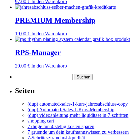
97,00
€
In den Warenkorb
PREMIUM Membership
19,00
€
In den Warenkorb
RPS-Manager
29,00
€
In den Warenkorb
Suchen
nach:
Seiten
(dup) automated-sales-1-kurs-jahresabschluss-copy
(dup) Automated-Sales-1-Kurs-Membership
(dup) videoanleitung-mehr-liquiditaet-in-7-schritten
shopping cart
7 dinge tun 4 stellig kosten sparen
7 gruende um dein kaufmannswissen zu verbessern
7-Schritte-zu-mehr-Liquidität