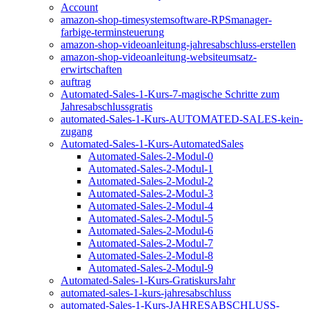
Account
amazon-shop-timesystemsoftware-RPSmanager-
farbige-terminsteuerung
amazon-shop-videoanleitung-jahresabschluss-erstellen
amazon-shop-videoanleitung-websiteumsatz-
erwirtschaften
auftrag
Automated-Sales-1-Kurs-7-magische Schritte zum
Jahresabschlussgratis
automated-Sales-1-Kurs-AUTOMATED-SALES-kein-
zugang
Automated-Sales-1-Kurs-AutomatedSales
Automated-Sales-2-Modul-0
Automated-Sales-2-Modul-1
Automated-Sales-2-Modul-2
Automated-Sales-2-Modul-3
Automated-Sales-2-Modul-4
Automated-Sales-2-Modul-5
Automated-Sales-2-Modul-6
Automated-Sales-2-Modul-7
Automated-Sales-2-Modul-8
Automated-Sales-2-Modul-9
Automated-Sales-1-Kurs-GratiskursJahr
automated-sales-1-kurs-jahresabschluss
automated-Sales-1-Kurs-JAHRESABSCHLUSS-