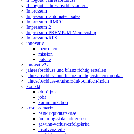
fl_logout_Jahresabschluss
fl_logout_Jahresabschluss-intern
Impressum
Impressum_automated_sales
Impressum_RMCO
Impressum-2
Impressum-PREMIUM-Membership
Impressum-RPS
innovativ
menschen
mission
pokale
innovativ22
jahresabschluss und bilanz richtig erstellen
jahresabschluss und bilanz richtig erstellen duplikat
jahresabschluss-gratisprodukt-einfach-holen
kontakt
(dup) jobs
jobs
kommunikation
krisenszenario
bank-liquiditätskrise
fuehrung-stakeholderkrise
gewinn-verlust-erfolgskrise
insolvenzreife