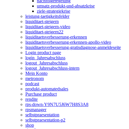
nachfolgeregelung
umsatz-produkt-und-absatzkrise
ziele-strategiekrise
leistung-taetigkeitsfelder
liquiditaet-steigern
liquiditaet-steigern-video
liquiditaet-steigern22
liquiditaetsverbesserung-erkennen
liquiditaetsverbesserung-erkennen-apollo-video
liquiditaetsverbesserung-gratisdiagnose-anmeldeseite
Login product page
login_Jahresabschluss
logout_Jahresabschluss
logout_Jahresabschluss-intern
Mein Konto
metronom
podcast
produkt-automatedsales
Purchase product
rendite
rps-down-Y9N7U5J6W7H8S3A8
rpsmanager
selbstpraesentation
selbstpraesentation-p2
shop