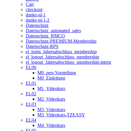
Cart
checkout
danke-nl-1
danke-nl-1-2
Datenschutz
Datenschutz_automated_sales
Datenschutz_RMCO
Datenschutz-PREMIUM-Membership
Datenschutz-RPS
el_login_Jahresabschluss_membership
el_logout_Jahresabschluss_membership
el_logout_Jahresabschluss_membership-intern
EL00
M0_pers Vorstellung
M0_Einleitung
EL01
M1_Videokurs
EL02
M2_Videokurs
EL03
M3_Videokurs
M3_Videokurs-TZEASY
EL04
M4_Videokurs
EL05