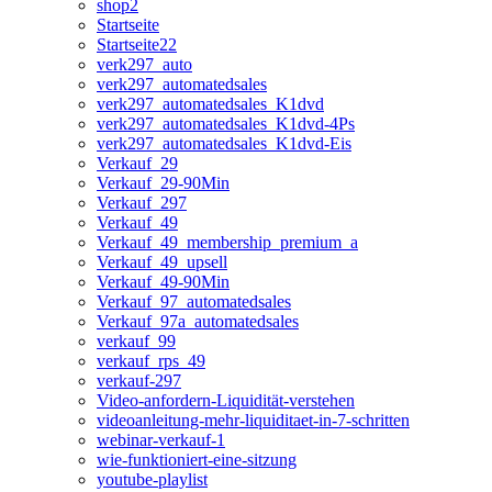
shop2
Startseite
Startseite22
verk297_auto
verk297_automatedsales
verk297_automatedsales_K1dvd
verk297_automatedsales_K1dvd-4Ps
verk297_automatedsales_K1dvd-Eis
Verkauf_29
Verkauf_29-90Min
Verkauf_297
Verkauf_49
Verkauf_49_membership_premium_a
Verkauf_49_upsell
Verkauf_49-90Min
Verkauf_97_automatedsales
Verkauf_97a_automatedsales
verkauf_99
verkauf_rps_49
verkauf-297
Video-anfordern-Liquidität-verstehen
videoanleitung-mehr-liquiditaet-in-7-schritten
webinar-verkauf-1
wie-funktioniert-eine-sitzung
youtube-playlist